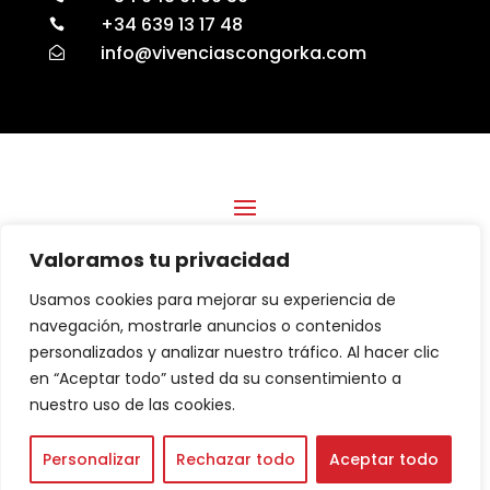
+34 639 13 17 48

info@vivenciascongorka.com

Valoramos tu privacidad
Financiado por la Unión Europea con el Programa Kit Digital,
por los Fondos Next Generation (EU) del Mecanismo de
Usamos cookies para mejorar su experiencia de
Recuperación y Resiliencia.
navegación, mostrarle anuncios o contenidos
BENEFICIARIO PROGRAMA KIT DIGITAL ESPRINTA
personalizados y analizar nuestro tráfico. Al hacer clic
SOLUCIONES GRAFICAS, S.L.
en “Aceptar todo” usted da su consentimiento a
nuestro uso de las cookies.
Personalizar
Rechazar todo
Aceptar todo